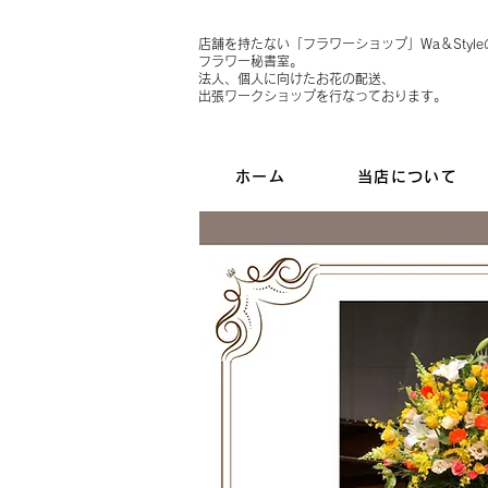
店舗を持たない「フラワーショップ」Wa＆Style
フラワー秘書室。
法人、個人に向けたお花の配送、
出張ワークショップを行なっております。
ホーム
当店について