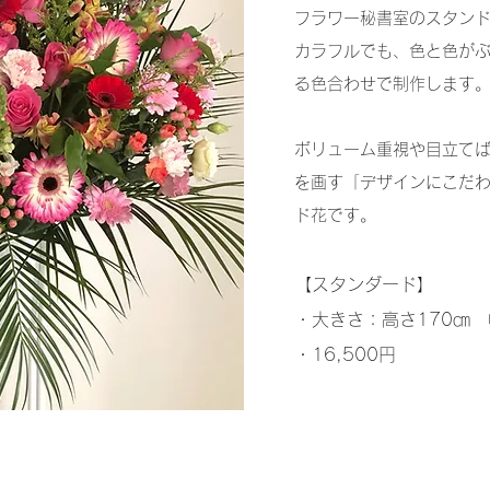
フラワー秘書室のスタン
カラフルでも、色と色が
る色合わせで制作します
ボリューム重視や目立て
を画す「デザインにこだ
ド花です。
【スタンダード】
・大きさ：高さ170㎝ 
・16,500円
​ボリュームアッププランはお問い合わせください。