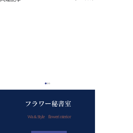
フラワー秘書室
Wa & Style floweri nterior
今年の父の日はお花を贈
9月もよろしく