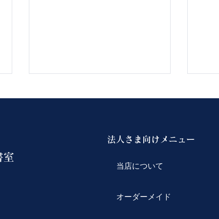
法人さま向けメニュー
書室
当店について
9月もよろしくお願いしま
感謝
す。
母の
オーダーメイド