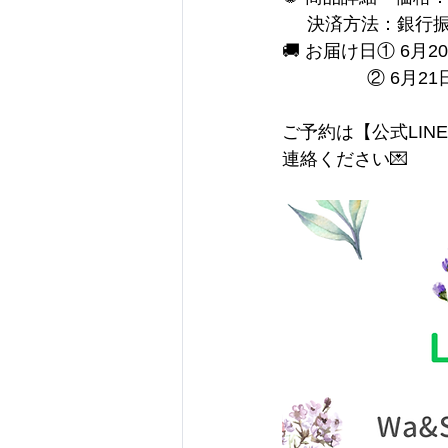
     決済方法：銀行
🚚 お届け日① 6
② 6月2
ご予約は【公式LI
連絡ください💌